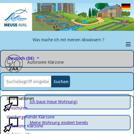
≡
Was mache ich mit meinen Abwässern ?
Select your language
Deutsch (DE)
Autonome Klärzone
Recherche
Suchen
Informationen
Ich baue (neue Wohnung)
Broschüren
Vorübergehende Klärzone
Meine Wohnung existiert bereits
Autonome Klärzone